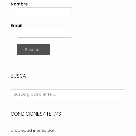
e
Nombre
e
n
t
Email
r
a
d
a
s
BUSCA
CONDICIONES/ TERMS
propiedad intelectual