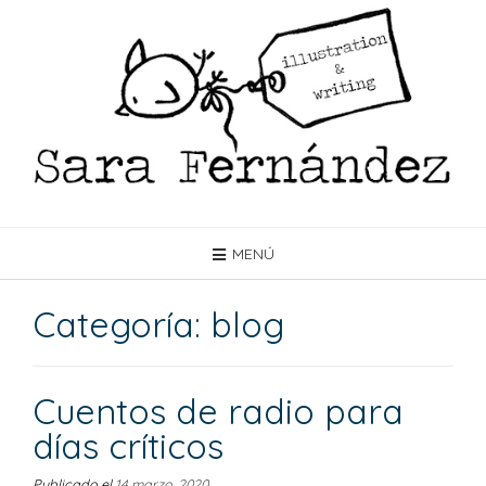
Saltar
al
contenido
MENÚ
Categoría:
blog
Cuentos de radio para
días críticos
Publicado el
14 marzo, 2020