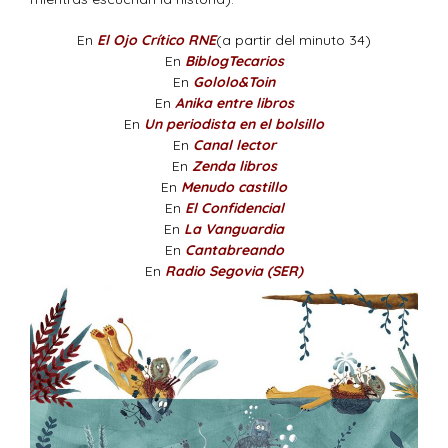
En
El Ojo Crítico RNE
(a partir del minuto 34)
En
BiblogTecarios
En
Gololo&Toin
En
Anika entre libros
En
Un periodista en el bolsillo
En
Canal lector
En
Zenda libros
En
Menudo castillo
En
El Confidencial
En
La Vanguardia
En
Cantabreando
En
Radio Segovia (SER)