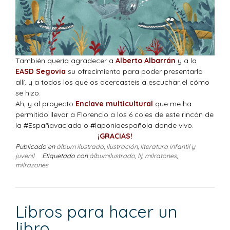
También quería agradecer a
Alberto Albarrán
y a la
EASD Segovia
su ofrecimiento para poder presentarlo
allí, y a todos los que os acercasteis a escuchar el cómo
se hizo.
Ah, y al proyecto
Enclave multicultural
que me ha
permitido llevar a Florencio a los 6 coles de este rincón de
la #Españavaciada o #laponiaespañola donde vivo.
¡GRACIAS!
Publicado en
álbum ilustrado
,
ilustración
,
literatura infantil y
juvenil
Etiquetado con
álbumilustrado
,
lij
,
milratones
,
milrazones
Libros para hacer un
libro