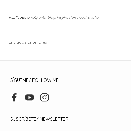
Publicado en
aQ ento
,
blog
,
inspiración
,
nuestro taller
N
Entradas anteriores
a
v
e
g
SÍGUEME/ FOLLOW ME
a
c
i
ó
n
SUSCRÍBETE/ NEWSLETTER
d